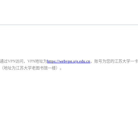
过VPN访问，VPN地址为
https://webvpn.ujs.edu.cn
，账号为您的江苏大学一
（地址为江苏大学老图书馆一楼）。