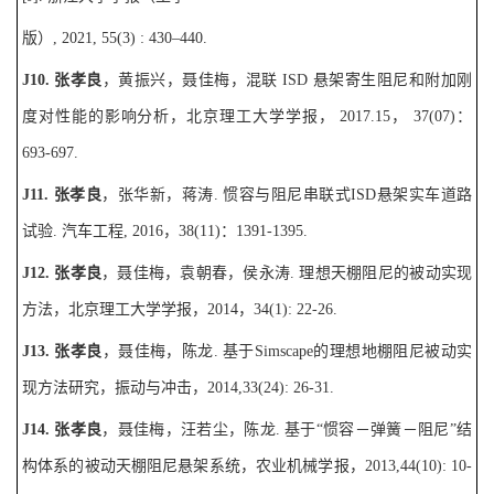
版）
, 2021, 55(3) : 430
–
440.
J
1
0.
张孝良
，黄振兴，聂佳梅，混联
ISD
悬架寄生阻尼和附加刚
度对性能的影响分析，北京理工大学学报，
2017.15
，
37(07)
：
693-697.
J
1
1.
张孝良
，张华新，蒋涛
.
惯容与阻尼串联式
ISD
悬架实车道路
试验
.
汽车工程
, 2016
，
38(11)
：
1391-1395.
J
1
2.
张孝良
，聂佳梅，袁朝春，侯永涛
.
理想天棚阻尼的被动实现
方法，北京理工大学学报，
2014
，
34(1): 22-26.
J
1
3.
张孝良
，聂佳梅，陈龙
.
基于
Simscape
的理想地棚阻尼被动实
现方法研究，振动与冲击，
2014,33(24): 26-31.
J
1
4.
张孝良
，聂佳梅，汪若尘，陈龙
.
基于“惯容－弹簧－阻尼”结
构体系的被动天棚阻尼悬架系统，农业机械学报，
2013,44(10): 10-