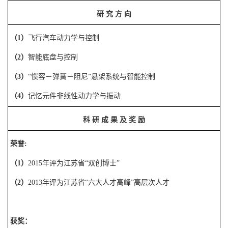
研
究
方
向
（
1
）
飞行汽车动力学与控制
（
2
）
智能底盘与控制
（
3
）
“惯容－弹簧－阻尼”悬架系统与智能控制
（
4
）
记忆元件非线性动力学与振动
科
研
成
果
及
奖
励
荣誉
:
（
1
）
2015
年评为江苏省
“双创博士”
（
2
）
2013
年
评为江苏省
“六大人才高峰”高层次人才
获奖：