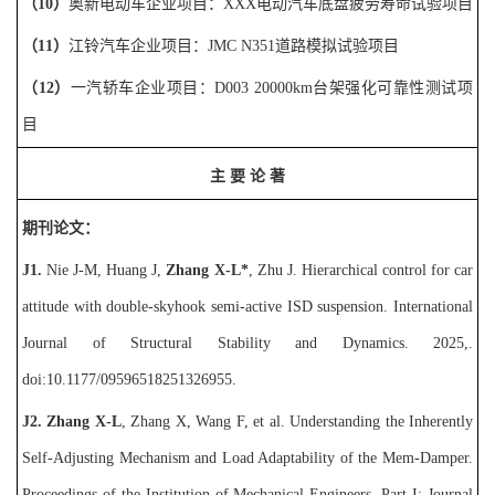
（
1
0
）
奥新电动车
企业项目：
XXX电动汽车底盘疲劳寿命试验项目
（
1
1
）
江铃汽车
企业项目：
JMC N351道路模拟试验项目
（
1
2
）
一汽轿车
企业项目：
D003 20000km台架强化可靠性测试项
目
主
要
论
著
期刊论文：
J
1
.
Nie J-M, Huang J,
Zhang X-L*
, Zhu J. Hierarchical control for car
attitude with double-skyhook semi-active ISD suspension. International
Journal of Structural Stability and Dynamics. 2025,.
doi:10.1177/09596518251326955.
J2. Zhang X-L
, Zhang X,
Wan
g F, et al. Understanding the Inherently
Self-Adjusting Mechanism and Load Adaptability of the Mem-Damper.
Proceedings of the Institution of Mechanical Engineers, Part I: Journal