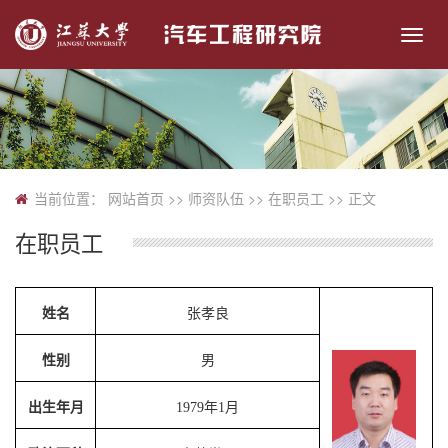
切
换
导
航
当前位置：
网站首页
>> 师资队伍 >>
在职员工
>> 正文
在职员工
姓名
张孝良
性别
男
出生年月
1
979
年
1
月