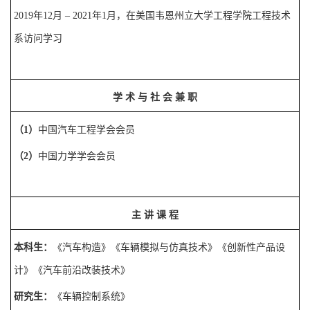
2019
年
12
月
–
2021
年
1
月，在美国韦恩州立大学工程学院工程技术
系访问学习
学
术
与
社
会
兼
职
（
1
）
中国汽车工程学会会员
（
2
）
中国力学学会
会员
主
讲
课
程
本科生：
《
汽车构造
》
《车辆模拟与仿真技术》《创新性产品设
计》《汽车前沿改装技术》
研究生：
《
车辆控制系统
》