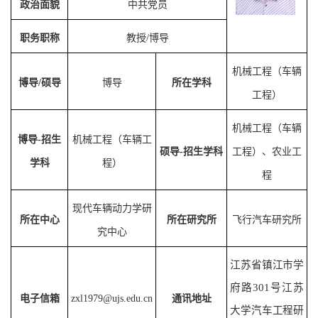
政治面貌
中共党员
职务职称
教授
/
博导
机械工程（
车辆
博导
/
硕导
博导
所在学科
工程
）
机械工程（
车辆
博导
-
招生
机械工程（
车辆工
硕导
-
招生
学科
工程
）
、农业工
学科
程
）
程
现代车辆动力学研
所在中心
所在研究所
飞行汽车研究所
究中心
江苏省镇江市学
府路
301
号江苏
电子信箱
zxl1979@ujs.edu.cn
通讯地址
大学汽车工程研