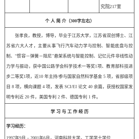
究院
2
17
室
个
人
简
介（
300
字左右）
张孝良，教授，博导，毕业于江苏大学，江苏省双创博士、江
苏省六大人才，主要从事飞行汽车动力学与控制、智能底盘与控
制、
“惯容－弹簧－阻尼”悬架系统与智能控制、记忆元件非线性动
力学与振动，获中国公路学会科学技术一等奖
1
项、教育部科技进
步二等奖
1
项，近
10
年主持
/
参与国家自然科学基金
5
项，省部级项
目
8
项，横向课题
4
项，发表
SCI/EI
论文
40
余篇，获授权国家发
明专利近
20
件，美国专利
2
件、德国专利
1
件。
学
习
与
工
作
经
历
学习经历：
1997
年
9
月
– 20
0
1
年
6
月，
河南科技大学
，工学学士学位