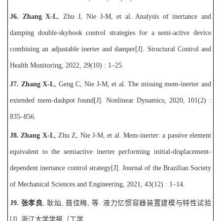
J6. Z
hang X-L
, Zhu J, Nie J-M, et al. Analysis of inertance and
damping double-skyhook control strategies for a semi-active device
combining an adjustable inerter and damper[J]. Structural Control and
Health Monitoring, 2022, 29(10) : 1
–
25.
J7.
Zhang X-L
, Geng C, Nie J-M, et al. The missing mem-inerter and
extended mem-dashpot
found[J]. Nonlinear Dynamics, 2020, 101(2) :
835
–
856.
J8. Zhang X-L
, Zhu Z, Nie J-M, et al. Mem-inerter: a passive element
equivalent to the semiactive inerter performing initial-displacement-
dependent inertance control strategy[J]. Journal of the Brazilian Society
of Mechanical Sciences and Engineering, 2021
, 43(12) : 1
–
14.
J9.
张孝良
,
耿灿
,
聂佳梅
,
等
.
液力忆惯容器装置建模与特性试验
[J].
浙江大学学报（工学