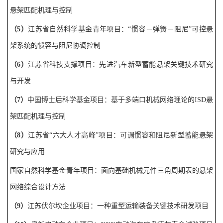
悬架匹配机理与控制
（
5
）
江苏省自然科学基金青年项目
：
“惯容－弹簧－阻尼”
可控悬
架系统的惯容与阻尼协调控制
（
6
）
江苏省科技支撑项目
：
先进汽车新型蓄能悬架关键技术研究
与开发
（
7
）
中国博士后科学基金项目
：
基于多端口机械网络理论的
ISD
悬
架匹配机理与控制
（
8
）
江苏省
“六大人才高峰”
项目
：
可调惯容和阻尼新型蓄能悬架
研究与应用
国家自然科学基金青年项目
：
面向基础机械元件三角周期表的悬架
网络综合设计方法
（
9
）
江苏伏尔坎
企业项目：
一种重型运输装备关键技术研发项目