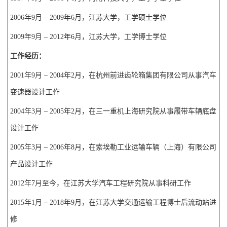
2006
年
9
月
– 2009
年
6
月，
江苏大学
，工学硕士学位
2009
年
9
月
– 2012
年
6
月，
江苏大学
，工学博士学位
工作经历：
2001
年
9
月
–
2004
年
2
月，在杭州前进齿轮箱集团有限公司从事汽车
变速器设计工作
2004
年
3
月
–
2005
年
2
月，在三一重机上海研究院从事履带车辆底盘
设计工作
2005
年
3
月
–
2006
年
8
月，在索埃勒工业运输车辆（上海）有限公司
产品设计工作
2012
年
7
月至今，
在江苏大学汽车工程研究院从事科研工作
2015
年
1
月
–
2018
年
9
月，在江苏大学交通运输工程博士后流动站进
修