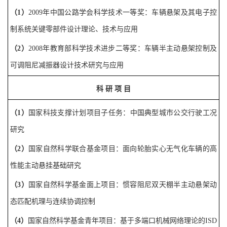
（
1
）
2009
年中国公路学会科学技术一等奖：车辆悬架及其电子控
制系统关键零部件设计理论、技术与应用
（
2
）
2008
年教育部科学技术进步二等奖：车辆半主动悬架控制及
可调阻尼减振器设计技术研究与应用
科
研
项
目
（
1
）
国家科技支撑计划项目子任务
：
中国典型城市公交行驶工况
研究
（
2
）
国家自然科学
联合基金项目：面向轮胎实心无气化车辆的高
性能主动悬挂基础研究
（
3
）
国家自然科学基金面上项目
：
惯容阻尼双天棚半主动悬架动
态匹配机理与连续协调控制
（
4
）
国家自然科学基金青年项目
：
基于多端口机械网络理论的
ISD