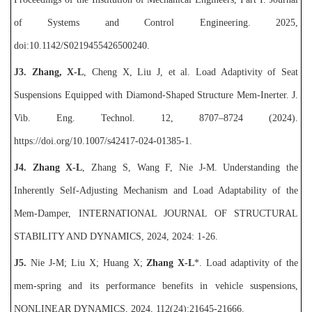
of Systems and Control Engineering. 2025,
doi:10.1142/S0219455426500240.
J3. Zhang, X-L
, Cheng X, Liu J, et al. Load Adaptivity of Seat
Suspensions Equipped with Diamond-Shaped Structure Mem-Inerter. J.
Vib. Eng. Technol. 12, 8707–8724 (2024).
https://doi.org/10.1007/s42417-024-01385-1.
J4.
Zhang X-L
, Zhang S, Wang F, Nie J-M. Understanding the
Inherently Self-Adjusting Mechanism and Load Adaptability of the
Mem-Damper, INTERNATIONAL JOURNAL OF
STRUCTURAL
STABILITY AND DYNAMICS, 2024, 2024: 1-26
.
J5.
Nie J-M; Liu X; Huang X;
Zhang X-L
*. Load adaptivity of the
mem-spring and its performance benefits in vehicle suspensions,
NONLINEAR DYNAMICS, 2024, 112(24):21645-21666.