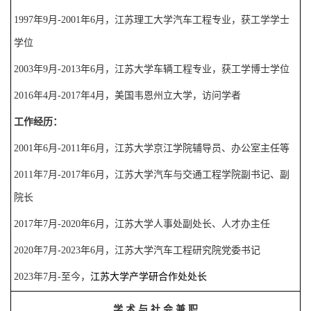
1997
年
9
月
-
2001
年
6
月
，
江苏理工大学汽车工程专业，获工学学士
学位
2003
年
9
月
-
2013
年
6
月，
江苏大学车辆工程专业，获工学博士学位
2
016
年
4
月
-
2017
年
4
月，美国韦恩州立大学，访问学者
工作经历：
2001
年
6
月
-
2011
年
6
月，
江苏大学京江学院辅导员、办公室主任等
2011
年
7
月
-
2017
年
6
月，
江苏大学汽车与交通工程学院副书记、副
院长
2017
年
7
月
-
2020
年
6
月，江苏大学人事处副处长、人才办主任
2
020
年
7
月
-
202
3
年
6
月，江苏大学汽车工程研究院党委书记
202
3
年
7
月
-
至今
，
江苏大学产学研合作处处长
学
术
与
社
会
兼
职