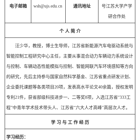
电子邮箱
wsh
@ujs.edu.cn
通讯地址
号江苏大学产学
研合作处
个
人
简
介
汪少华，教授，博士生导师，
江苏省新能源汽车电驱动系统与
智能控制工程研究中心主任
，
主要从事
混合动力车辆动力系统设计
与
控制、
车辆动态性能模拟与控制
、
智能网联汽车环境感知
等方向
的研究，先后主持
参与
国家自然科学基金、
江苏省重点研发计划、
企业委托课题等
各类项目
20
项，发表
高水平
论文
4
0
余篇，授权发明
专利
21
件，获
省部级
科技进步一
、
二
等奖
8
项
，
入选
江苏省
“333
工
程
”
中青年学术技术带头人
、
江苏省
“
六大人才高峰
”
高层次人才
。
学
习
与
工
作
经
历
学习经历：