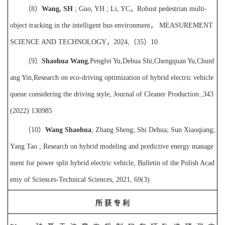
（
8
）
Wang, SH
; Guo, YH ; Li, YC
，
Robust pedestrian multi-
object tracking in the intelligent bus environment
，
MEASUREMENT
SCIENCE AND TECHNOLOGY
，
2024,
（
35
）
10
（
9
）
Shaohua Wang
,
Pengfei Yu
,
Dehua Shi
,
Chengquan Yu
,
Chunf
ang Yin
,
Research on eco-driving optimization of hybrid electric vehicle
queue considering the driving style, Journal of Cleaner Production ,343
(2022) 130985
（
10
）
Wang Shaohua
; Zhang Sheng; Shi Dehua; Sun Xiaoqiang;
Yang Tao ; Research on hybrid modeling and predictive energy manage
ment for power split hybrid electric vehicle, Bulletin of the Polish Acad
emy of Sciences-Technical Sciences, 2021, 69(3
)
所
获
专
利