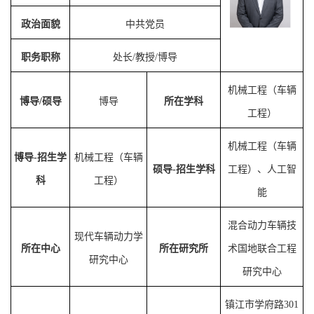
政治面貌
中共党员
职务职称
处长
/
教授
/
博导
机械工程（车辆
博导
/
硕导
博导
所在学科
工程）
机械工程（车辆
博导
-
招生
学
机械工程（车辆
硕导
-
招生
学科
工程）、人工智
科
工程）
能
混合动力车辆技
现代车辆动力学
所在中心
所在研究所
术国地联合工程
研究中心
研究中心
镇江市学府路
301