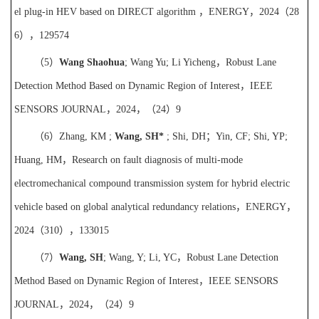
el plug-in HEV
based on DIRECT algorithm
，
ENERGY
，
2024
（
28
6
），
129574
（
5
）
Wang Shaohua
; Wang Yu; Li Yicheng
，
Robust Lane
Detection Method Based on Dynamic Region
of Interest
，
IEEE
SENSORS JOURNAL
，
2024
，（
24
）
9
（
6
）
Zhang, KM ;
Wang, SH*
; Shi, DH
；
Yin, CF; Shi, YP;
Huang, HM
，
Research on fault diagnosis of multi-mode
electromechanical compound transmission system for hybrid electric
vehicle based on global analytical redundancy relations
，
ENERGY
，
2024
（
310
），
133015
（
7
）
Wang, SH
; Wang, Y; Li, YC
，
Robust Lane Detection
Method Based on Dynamic Region of Interest
，
IEEE SENSORS
JOURNAL
，
2024
，（
24
）
9