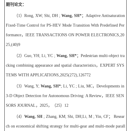
期刊论文：
（
1
）
Rong, XW; Shi, DH ;
Wang, SH
*
；
Adaptive Antisaturation
Fixed-Time Control for PS-HEV Mode Transition With Predefined Per
formance
，
IEEE TRANSACTIONS ON POWER ELECTRONICS
,20
25,(40)9
（
2
）
Guo, YH; Li, YC ;
Wang, SH*
；
Pedestrian multi-object tra
cking combining appearance and spatial characteristics
，
EXPERT SYS
TEMS WITH APPLICATIONS
,2025(272),126772
（
3
）
Wang, Y;
Wang, SH*
; Li, YC ; Liu, MC
，
Developments in
3-D Object Detection for Autonomous Driving: A Review
，
IEEE SEN
SORS JOURNAL
，
2025
，（
25
）
12
（
4
）
Wang, SH
; Zhang, KM; Shi, DH;Li, M ; Yin, CF
；
Resear
ch on economical shifting strategy for multi-gear and multi-mode parall