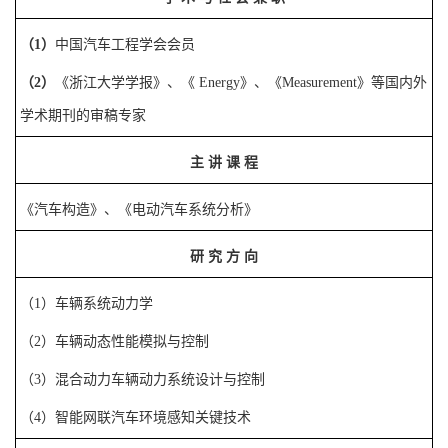
（
1
）
中国汽车工程学会会员
（
2
）
《浙江大学学报》、《
Energy
》
、《
Measurement
》
等国内外
学术期刊的审稿专家
主
讲
课
程
《汽车构造》
、
《
电动汽车系统分析
》
研
究
方
向
（
1
）
车辆系统动力学
（
2
）
车辆动态性能模拟与控制
（
3
）
混合动力车辆动力系统设计与
控制
（
4
）智能网联汽车环境感知关键技术