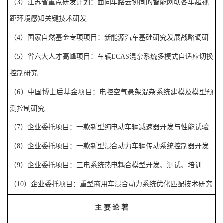
（
3
）
江苏省重点研发计划：面向车路云协同的智能网联客车超视
距环境感知关键技术研发
（
4
）
国家自然基金专项项目：新能源汽车基础研究发展战略调研
（
5
）
省六大人才高峰项目：车辆
ECAS
混杂系统多模式自适应切换
控制研究
（
6
）
中国博士后基金项目：电控空气悬架混杂系统建模及模型预
测控制研究
（
7
）
企业委托项目：
一款新型纯电动车辆减速器开发与性能试验
（
8
）
企业委托项目：
一款新型混合动力车辆传动系统控制器开发
（
9
）
企业委托项目：三电系统热电耦合模型开发、测试、培训
（
10
）
企业委托项目：重型商用车混合动力系统优化匹配
技术研究
主
要
论
著