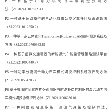
P
1
.
一种基于注意力机制的车辆轨迹预测方
法
（
ZL
202411107822.X
）
P2.
一种基于运动模型的自动化城市公交客车多目标跟踪算法
（
ZL
202311012250.2
）
P3.
一种基于点云体素化
TransFormer
的
Lidar-SLAM
回环检测系统及
方法
（
ZL
202310760983.8
）
P
4
.
一种基于虚拟交通场景的新能源汽车能量管理策略测试平台
（
ZL
202211093440.7
）
P5.
一种功率分流混合动力汽车模式切换控制系统及控制方法
(ZL
202210055470.2
)
P6.
基于有限时间状态扩张观测器与时滞补偿控制器的混合动力汽
车模式切换协调控制方法
（
ZL
202111006286.0
）
P7.
一种刚度和阻尼多级可调油气悬架及控制方法
,