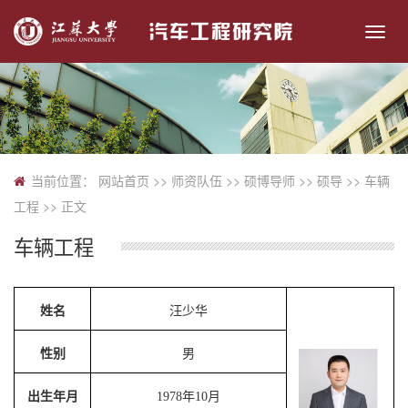
切
换
导
航
当前位置：
网站首页
>> 师资队伍 >>
硕博导师
>>
硕导
>>
车辆
工程
>> 正文
车辆工程
姓名
汪少华
性别
男
出生年月
1978
年
10
月