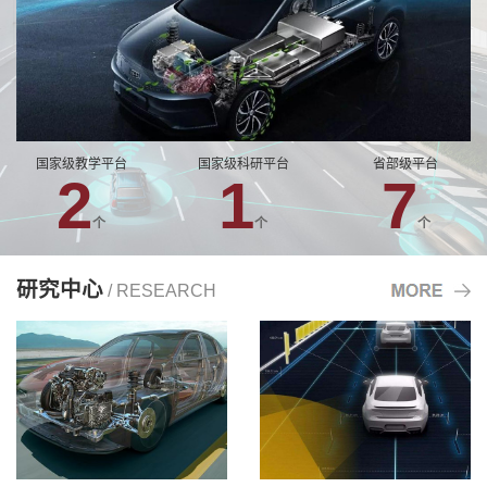
国家级教学平台
国家级科研平台
省部级平台
2
1
7
个
个
个
研究中心
/ RESEARCH